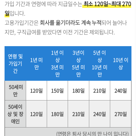
가입 기간과 연령에 따라 지급일수는
최소 120일~최대 270
일
입니다.
고용가입기간은
회사를 옮기더라도 계속 누적
되어 늘어나
지만, 구직급여를 받았다면 이전 기간은 제외됩니다.
1년 이
3년이
5년 이
연령 및
1년 미
상
상
상
10년 이
가입기
만
3년 미
5년 미
10년 미
상
간
만
만
만
50세미
120일
150일
180일
210일
240일
만
50세이
상
및 장
120일
180일
210일
240일
270일
애인
(연령은 퇴사 당시의 만 나이 입니다)